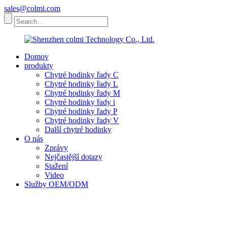
sales@colmi.com
Domov
produkty
Chytré hodinky řady C
Chytré hodinky řady L
Chytré hodinky řady M
Chytré hodinky řady i
Chytré hodinky řady P
Chytré hodinky řady V
Další chytré hodinky
O nás
Zprávy
Nejčastější dotazy
Stažení
Video
Služby OEM/ODM
Kontaktujte nás
English