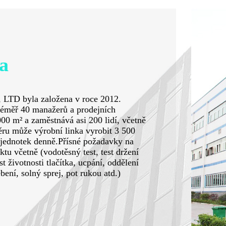
na
 byla založena v roce 2012.
téměř 40 manažerů a prodejních
00 m² a zaměstnává asi 200 lidí, včetně
ěru může výrobní linka vyrobit 3 500
 jednotek denně.Přísné požadavky na
tu včetně (vodotěsný test, test držení
est životnosti tlačítka, ucpání, oddělení
bení, solný sprej, pot rukou atd.)