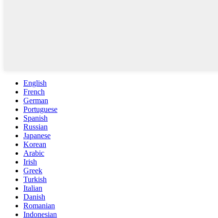
English
French
German
Portuguese
Spanish
Russian
Japanese
Korean
Arabic
Irish
Greek
Turkish
Italian
Danish
Romanian
Indonesian