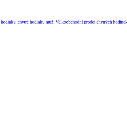
é hodinky
,
chytré hodinky muž
,
Velkoobchodní prodej chytrých hodine