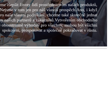
e zlepšit životy lidí prostřednictvím našich produktů,
Nejsme v tom jen pro náš vlastní prospěch.Ano, i když
o naše vlastní podnikání, chceme také skutečně jednat
any našich partnerů a zákazníků.Vytvořením obchodního
e oboustranně výhodný pro všechny, mohou být všichni
spokojeni, prosperovat a společně pokračovat v růstu.