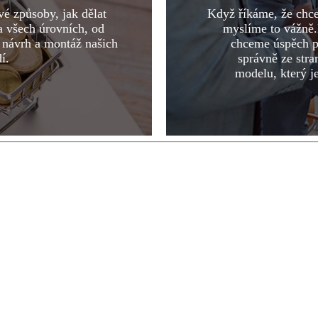
é způsoby, jak dělat
Když říkáme, že chcem
a všech úrovních, od
myslíme to vážně.
 návrh a montáž našich
chceme úspěch pr
í.
správně ze str
modelu, který j