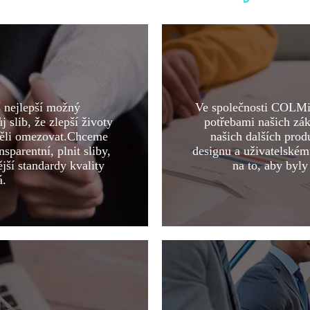
 nejlepší možný
Ve společnosti COLMi 
 slib, že zlepší životy
potřebami našich zá
měli omezovat.Chceme
našich dalších pro
parentní, plnit sliby,
designu a uživatelském
ější standardy kvality
na to, aby byly
á.