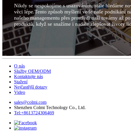
Nikdy se nespokojíme s usazováním, stále hledáme nov
věci lépe.Tento způsob myšlení vede naše podnikání n
našeho managementu přes prostředí naší továrny až po
produktů, když se snažíme i nadále zlepšovat životy lid
O nás
Služby OEM/ODM
Kontaktujte nás
Stažení
Nejčastější dotazy
Video
sales@colmi.com
Shenzhen Colmi Technology Co., Ltd.
Tel:+8613724306469