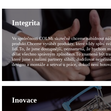
Integrita
Ve společnosti COLMi skutečně chceme nabídnout náš
produkt.Chceme vyrábět produkty, které vždy splní svůj
lidí.To, že jsme dostupnější, neznamená, že bychom 
dělat všechno správným způsobem.To znamená být trans
které jsme s našimi partnery slíbili, dodržovat nejpřísn
designu a montáže a setrvat u práce, dokud není hotov
Inovace