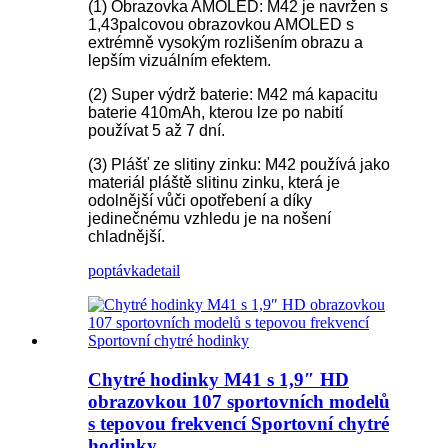
(1) Obrazovka AMOLED: M42 je navržen s
1,43palcovou obrazovkou AMOLED s
extrémně vysokým rozlišením obrazu a
lepším vizuálním efektem.
(2) Super výdrž baterie: M42 má kapacitu
baterie 410mAh, kterou lze po nabití
používat 5 až 7 dní.
(3) Plášť ze slitiny zinku: M42 používá jako
materiál pláště slitinu zinku, která je
odolnější vůči opotřebení a díky
jedinečnému vzhledu je na nošení
chladnější.
poptávka
detail
Chytré hodinky M41 s 1,9″ HD
obrazovkou 107 sportovních modelů
s tepovou frekvencí Sportovní chytré
hodinky