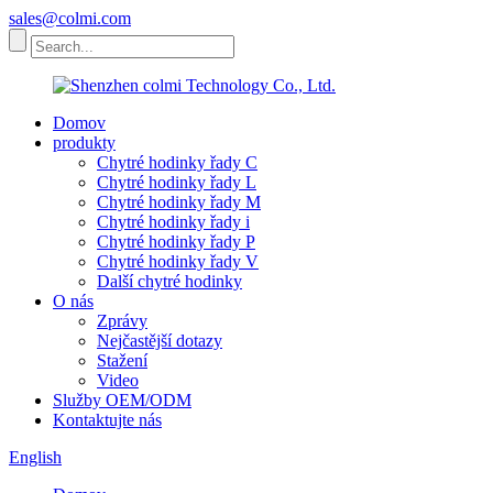
sales@colmi.com
Domov
produkty
Chytré hodinky řady C
Chytré hodinky řady L
Chytré hodinky řady M
Chytré hodinky řady i
Chytré hodinky řady P
Chytré hodinky řady V
Další chytré hodinky
O nás
Zprávy
Nejčastější dotazy
Stažení
Video
Služby OEM/ODM
Kontaktujte nás
English