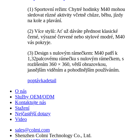
(1) Sportovní režim: Chytré hodinky M40 mohou
sledovat různé aktivity včetně chůze, běhu, jízdy
na kole a plavání.
(2) Více stylů: Ať už dáváte přednost klasické
černé, výrazné červené nebo stylové modré, M40
vás pokryje.
(3) Design s nulovým rámečkem: M40 patří k
1,32palcovému rámečku s nulovým rámečkem, s
rozlišením 360 × 360, větší obrazovkou,
jasnějším viděním a pohodlnějším používáním.
poptávka
detail
O nás
Služby OEM/ODM
Kontaktujte nás
Stažení
Nejčastější dotazy
Video
sales@colmi.com
Shenzhen Colmi Technology Co., Ltd.