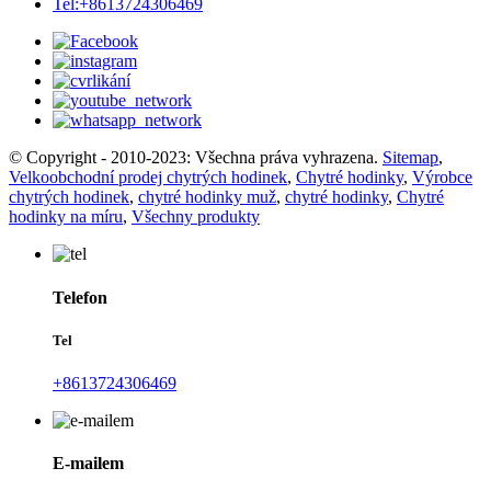
Tel:+8613724306469
© Copyright - 2010-2023: Všechna práva vyhrazena.
Sitemap
,
Velkoobchodní prodej chytrých hodinek
,
Chytré hodinky
,
Výrobce
chytrých hodinek
,
chytré hodinky muž
,
chytré hodinky
,
Chytré
hodinky na míru
,
Všechny produkty
Telefon
Tel
+8613724306469
E-mailem