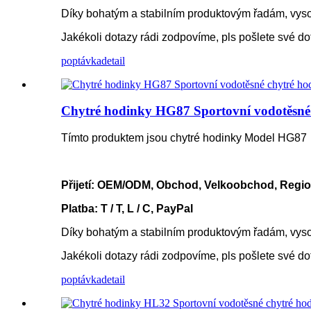
Díky bohatým a stabilním produktovým řadám, vyso
Jakékoli dotazy rádi zodpovíme, pls pošlete své d
poptávka
detail
Chytré hodinky HG87 Sportovní vodotěsné 
Tímto produktem jsou chytré hodinky Model HG87
Přijetí: OEM/ODM, Obchod, Velkoobchod, Regio
Platba: T / T, L / C, PayPal
Díky bohatým a stabilním produktovým řadám, vyso
Jakékoli dotazy rádi zodpovíme, pls pošlete své d
poptávka
detail