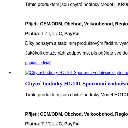
Tímto produktem jsou chytré hodinky Model HKR0
Přijetí: OEM/ODM, Obchod, Velkoobchod, Regio
Platba: T / T, L / C, PayPal
Díky bohatým a stabilním produktovým řadám, vyso
Jakékoli dotazy rádi zodpovíme, pls pošlete své d
poptávka
detail
Chytré hodinky HG101 Sportovní vodotěsné
Tímto produktem jsou chytré hodinky Model HG10
Přijetí: OEM/ODM, Obchod, Velkoobchod, Regio
Platba: T / T, L / C, PayPal