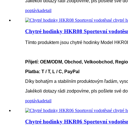
Jakékoli dotazy rádi zodpovíme, pls pošlete své d
poptávka
detail
Chytré hodinky HKR08 Sportovní vodotěsné
Tímto produktem jsou chytré hodinky Model HKR0
Přijetí: OEM/ODM, Obchod, Velkoobchod, Regio
Platba: T / T, L / C, PayPal
Díky bohatým a stabilním produktovým řadám, vyso
Jakékoli dotazy rádi zodpovíme, pls pošlete své d
poptávka
detail
Chytré hodinky HKR06 Sportovní vodotěsné