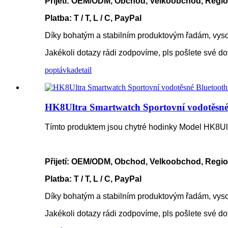
Přijetí: OEM/ODM, Obchod, Velkoobchod, Regio
Platba: T / T, L / C, PayPal
Díky bohatým a stabilním produktovým řadám, vyso
Jakékoli dotazy rádi zodpovíme, pls pošlete své d
poptávka
detail
HK8Ultra Smartwatch Sportovní vodotěsné 
Tímto produktem jsou chytré hodinky Model HK8Ul
Přijetí: OEM/ODM, Obchod, Velkoobchod, Regio
Platba: T / T, L / C, PayPal
Díky bohatým a stabilním produktovým řadám, vyso
Jakékoli dotazy rádi zodpovíme, pls pošlete své d