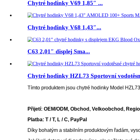
Chytré hodinky V69 1,85″ ...
Chytré hodinky V68 1,43″...
C63 2,01″ displej Sma...
Chytré hodinky HZL73 Sportovní vodotěsné
Tímto produktem jsou chytré hodinky Model HZL7
Přijetí: OEM/ODM, Obchod, Velkoobchod, Regio
Platba: T / T, L / C, PayPal
Díky bohatým a stabilním produktovým řadám, vyso