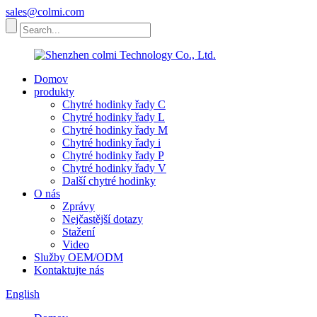
sales@colmi.com
Domov
produkty
Chytré hodinky řady C
Chytré hodinky řady L
Chytré hodinky řady M
Chytré hodinky řady i
Chytré hodinky řady P
Chytré hodinky řady V
Další chytré hodinky
O nás
Zprávy
Nejčastější dotazy
Stažení
Video
Služby OEM/ODM
Kontaktujte nás
English