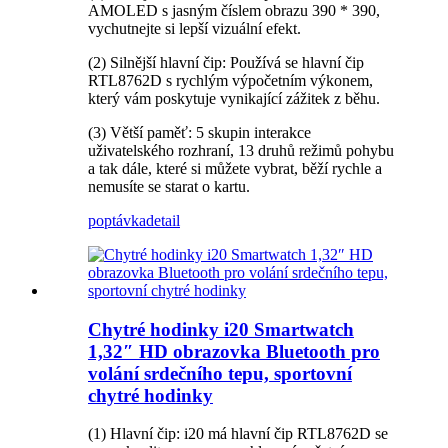
AMOLED s jasným číslem obrazu 390 * 390,
vychutnejte si lepší vizuální efekt.
(2) Silnější hlavní čip: Používá se hlavní čip
RTL8762D s rychlým výpočetním výkonem,
který vám poskytuje vynikající zážitek z běhu.
(3) Větší paměť: 5 skupin interakce
uživatelského rozhraní, 13 druhů režimů pohybu
a tak dále, které si můžete vybrat, běží rychle a
nemusíte se starat o kartu.
poptávka
detail
Chytré hodinky i20 Smartwatch
1,32″ HD obrazovka Bluetooth pro
volání srdečního tepu, sportovní
chytré hodinky
(1) Hlavní čip: i20 má hlavní čip RTL8762D se