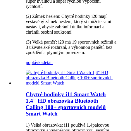
super kvalitou a super rychlou výpočetní
rychlostí.
(2) Zámek heslem: Chytré hodinky i20 mají
vestavěný zámek heslem, který si můžete sami
nastavit, abyste zabránili úniku informací a
chránili osobní soukromí.
(3) Velká paměť: i20 má 19 sportovních režimů a
3 uživatelské rozhraní, s výkonnou pamětí, bez
zpoždění a plynulým provozem.
poptávka
detail
Chytré hodinky i11 Smart Watch
1,4″ HD obrazovka Bluetooth
Calling 100+ sportovních modelů
Smart Watch
1) Velká obrazovka: i11 používá 1,4palcovou
obrazovku s vylepšenou obrazovkou, jasným