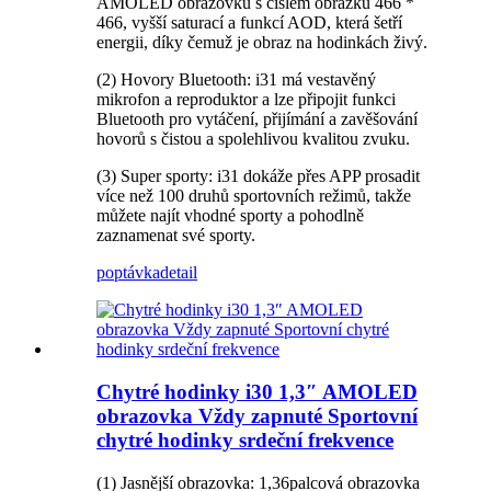
AMOLED obrazovku s číslem obrázku 466 *
466, vyšší saturací a funkcí AOD, která šetří
energii, díky čemuž je obraz na hodinkách živý.
(2) Hovory Bluetooth: i31 má vestavěný
mikrofon a reproduktor a lze připojit funkci
Bluetooth pro vytáčení, přijímání a zavěšování
hovorů s čistou a spolehlivou kvalitou zvuku.
(3) Super sporty: i31 dokáže přes APP prosadit
více než 100 druhů sportovních režimů, takže
můžete najít vhodné sporty a pohodlně
zaznamenat své sporty.
poptávka
detail
Chytré hodinky i30 1,3″ AMOLED
obrazovka Vždy zapnuté Sportovní
chytré hodinky srdeční frekvence
(1) Jasnější obrazovka: 1,36palcová obrazovka