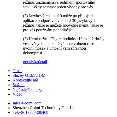
režimů, zaznamenává sedm dní sportovního
stavu, vždy se najde jeden vhodný pro vás.
(2) Jazykový režim: i10 může po připojení
aplikace podporovat více než 30 jazykových
režimů, takže je můžete libovolně měnit, takže je
pro vás používání pohodlnější.
(3) Herní režim: Chytré hodinky i10 mají 2 druhy
vestavěných her, které vám ve volném čase
uvolní mozek a umožní vám správnou
dekompresi.
poptávka
detail
O nás
Služby OEM/ODM
Kontaktujte nás
Stažení
Nejčastější dotazy
Video
sales@colmi.com
Shenzhen Colmi Technology Co., Ltd.
Tel:+8613724306469