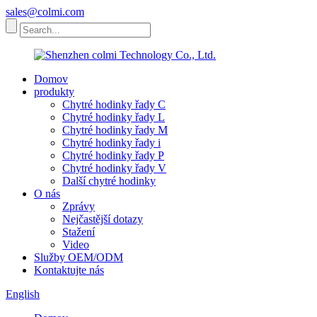
sales@colmi.com
Domov
produkty
Chytré hodinky řady C
Chytré hodinky řady L
Chytré hodinky řady M
Chytré hodinky řady i
Chytré hodinky řady P
Chytré hodinky řady V
Další chytré hodinky
O nás
Zprávy
Nejčastější dotazy
Stažení
Video
Služby OEM/ODM
Kontaktujte nás
English