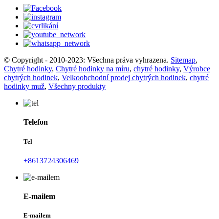
© Copyright - 2010-2023: Všechna práva vyhrazena.
Sitemap
,
Chytré hodinky
,
Chytré hodinky na míru
,
chytré hodinky
,
Výrobce
chytrých hodinek
,
Velkoobchodní prodej chytrých hodinek
,
chytré
hodinky muž
,
Všechny produkty
Telefon
Tel
+8613724306469
E-mailem
E-mailem