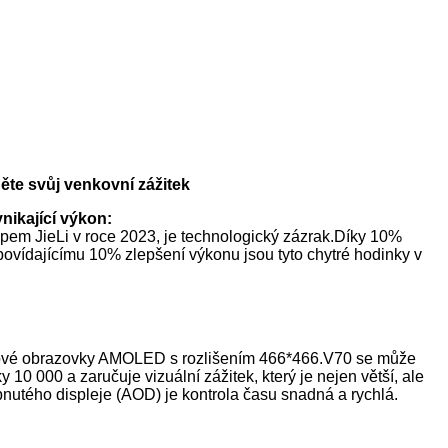
ěte svůj venkovní zážitek
nikající výkon:
pem JieLi v roce 2023, je technologický zázrak.Díky 10%
povídajícímu 10% zlepšení výkonu jsou tyto chytré hodinky v
cové obrazovky AMOLED s rozlišením 466*466.V70 se může
 10 000 a zaručuje vizuální zážitek, který je nejen větší, ale
pnutého displeje (AOD) je kontrola času snadná a rychlá.