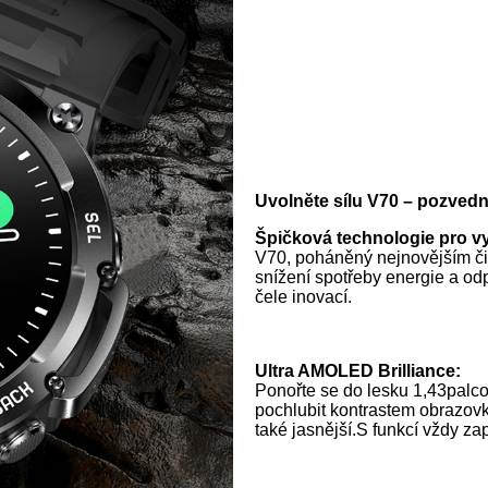
Uvolněte sílu V70 – pozvedn
Špičková technologie pro vy
V70, poháněný nejnovějším či
snížení spotřeby energie a od
čele inovací.
Ultra AMOLED Brilliance:
Ponořte se do lesku 1,43pal
pochlubit kontrastem obrazovky
také jasnější.S funkcí vždy za