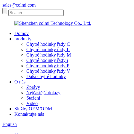
sales@colmi.com
Domov
produkty
Chytré hodinky řady C
Chytré hodinky řady L
Chytré hodinky řady M
Chytré hodinky řady i
Chytré hodinky řady P
Chytré hodinky řady V
Další chytré hodinky
O nás
Zprávy
Nejčastější dotazy
Stažení
Video
Služby OEM/ODM
Kontaktujte nás
English