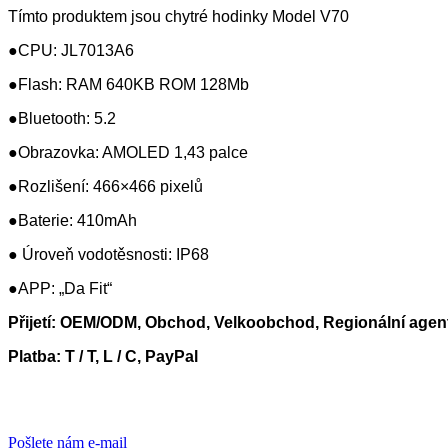
Tímto produktem jsou chytré hodinky Model V70
●CPU: JL7013A6
●Flash: RAM 640KB ROM 128Mb
●Bluetooth: 5.2
●Obrazovka: AMOLED 1,43 palce
●Rozlišení: 466×466 pixelů
●Baterie: 410mAh
● Úroveň vodotěsnosti: IP68
●APP: „Da Fit“
Přijetí: OEM/ODM, Obchod, Velkoobchod, Regionální agen
Platba: T / T, L / C, PayPal
Pošlete nám e-mail