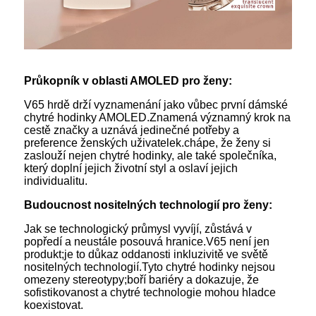
Průkopník v oblasti AMOLED pro ženy:
V65 hrdě drží vyznamenání jako vůbec první dámské
chytré hodinky AMOLED.Znamená významný krok na
cestě značky a uznává jedinečné potřeby a
preference ženských uživatelek.chápe, že ženy si
zaslouží nejen chytré hodinky, ale také společníka,
který doplní jejich životní styl a oslaví jejich
individualitu.
Budoucnost nositelných technologií pro ženy:
Jak se technologický průmysl vyvíjí, zůstává v
popředí a neustále posouvá hranice.V65 není jen
produkt;je to důkaz oddanosti inkluzivitě ve světě
nositelných technologií.Tyto chytré hodinky nejsou
omezeny stereotypy;boří bariéry a dokazuje, že
sofistikovanost a chytré technologie mohou hladce
koexistovat.