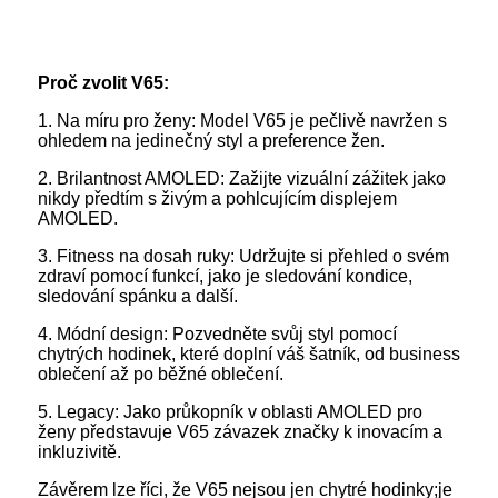
Proč zvolit V65:
1. Na míru pro ženy: Model V65 je pečlivě navržen s
ohledem na jedinečný styl a preference žen.
2. Brilantnost AMOLED: Zažijte vizuální zážitek jako
nikdy předtím s živým a pohlcujícím displejem
AMOLED.
3. Fitness na dosah ruky: Udržujte si přehled o svém
zdraví pomocí funkcí, jako je sledování kondice,
sledování spánku a další.
4. Módní design: Pozvedněte svůj styl pomocí
chytrých hodinek, které doplní váš šatník, od business
oblečení až po běžné oblečení.
5. Legacy: Jako průkopník v oblasti AMOLED pro
ženy představuje V65 závazek značky k inovacím a
inkluzivitě.
Závěrem lze říci, že V65 nejsou jen chytré hodinky;je