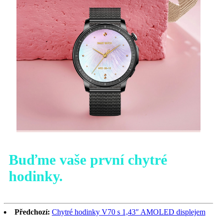
Buďme vaše první chytré
hodinky.
Předchozí:
Chytré hodinky V70 s 1,43″ AMOLED displejem