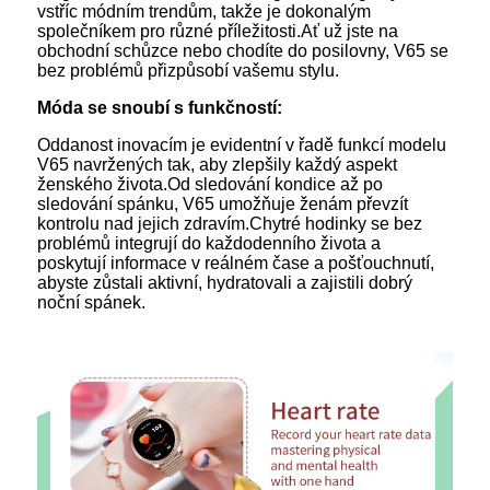
vstříc módním trendům, takže je dokonalým
společníkem pro různé příležitosti.Ať už jste na
obchodní schůzce nebo chodíte do posilovny, V65 se
bez problémů přizpůsobí vašemu stylu.
Móda se snoubí s funkčností:
Oddanost inovacím je evidentní v řadě funkcí modelu
V65 navržených tak, aby zlepšily každý aspekt
ženského života.Od sledování kondice až po
sledování spánku, V65 umožňuje ženám převzít
kontrolu nad jejich zdravím.Chytré hodinky se bez
problémů integrují do každodenního života a
poskytují informace v reálném čase a pošťouchnutí,
abyste zůstali aktivní, hydratovali a zajistili dobrý
noční spánek.