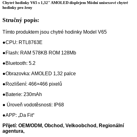
Chytré hodinky V65 s 1,32″ AMOLED displejem Módní unisexové chytré
hodinky pro ženy
Stručný popis:
Tímto produktem jsou chytré hodinky Model V65
●CPU: RTL8763E
●Flash: RAM 578KB ROM 128Mb
●Bluetooth: 5.2
●Obrazovka: AMOLED 1,32 palce
●Rozlišení: 466×466 pixelů
●Baterie: 230mAh
● Úroveň vodotěsnosti: IP68
●APP: „Da Fit“
Přijetí: OEM/ODM, Obchod, Velkoobchod, Regionální
agentura,