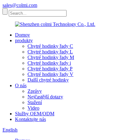
sales@colmi.com
Domov
produkty
Chytré hodinky řady C
Chytré hodinky řady L
Chytré hodinky řady M
Chytré hodinky řady i
Chytré hodinky řady P
Chytré hodinky řady V
Další chytré hodinky
O nás
Zprávy
Nejčastější dotazy
Stažení
Video
Služby OEM/ODM
Kontaktujte nás
English