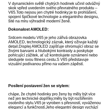
V dynamickém světě chytrých hodinek učinil odvážný
skok vpřed uvedením svého převratného produktu –
V65.Toto nejsou jen chytré hodinky;je to prohlášení,
spojení špičkové technologie a elegantního designu,
šité na míru výhradně moderní ženě.
Dokonalost AMOLED:
Srdcem modelu V65 je jeho zářivá obrazovka
AMOLED, technologický zázrak, který oživuje každý
detail.Displej AMOLED zajišťuje ohromující obraz se
živými barvami a hlubokými kontrasty a poskytuje
pohlcující zážitek, ať už kontrolujete oznámení nebo
sledujete svou fitness cestu.S V65 představuje
vizuální podívanou přímo na vašem zápěstí.
Posílení postavení žen se stylem:
chápe, že chytré hodinky pro ženy by měly být více
než jen technické doplňky;měly by být rozšířením
osobního stylu.V65 je vyroben s přesností, vyváženou
elegancí a funkčností.Jeho elegantní design vychází