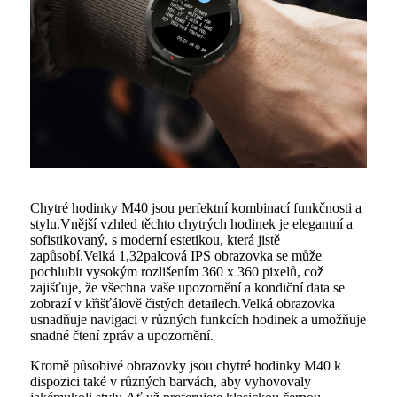
Chytré hodinky M40 jsou perfektní kombinací funkčnosti a
stylu.Vnější vzhled těchto chytrých hodinek je elegantní a
sofistikovaný, s moderní estetikou, která jistě
zapůsobí.Velká 1,32palcová IPS obrazovka se může
pochlubit vysokým rozlišením 360 x 360 pixelů, což
zajišťuje, že všechna vaše upozornění a kondiční data se
zobrazí v křišťálově čistých detailech.Velká obrazovka
usnadňuje navigaci v různých funkcích hodinek a umožňuje
snadné čtení zpráv a upozornění.
Kromě působivé obrazovky jsou chytré hodinky M40 k
dispozici také v různých barvách, aby vyhovovaly