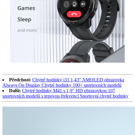
Předchozí:
Chytré hodinky i31 1,43″ AMOLED obrazovka
Always On Display Chytré hodinky 100+ sportovních modelů
Další:
Chytré hodinky M41 s 1,9″ HD obrazovkou 107
sportovních modelů s tepovou frekvencí Sportovní chytré hodinky