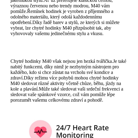
jakémukoli stylu.Ať už preferujete klasickou černou,
výraznou červenou nebo trendy modrou, M40 vám
pomůže.Řemínek hodinek je vyroben z příjemného a
odolného materiálu, který odolá každodennímu
opotřebení.Díky řadě barev a stylů, ze kterých si můžete
vybrat, lze chytré hodinky M40 přizpůsobit tak, aby
vyhovovaly vašemu jedinečnému stylu a vkusu.
Chytré hodinky M40 však nejsou jen hezká tvářička.Je také
nabitý funkcemi, díky nimž je nezbytným nástrojem pro
každého, kdo si chce zůstat na vrcholu své kondice a
zdraví.Díky režimu více pohybů mohou chytré hodinky
M40 sledovat různé aktivity včetně chůze, běhu, jízdy na
kole a plavání.Může také sledovat vaši srdeční frekvenci a
sledovat vaše spánkové vzorce, což vám pomůže lépe
porozumět vašemu celkovému zdraví a pohodě.