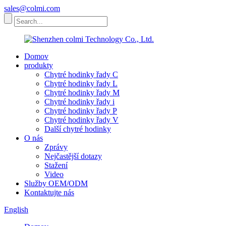
sales@colmi.com
Domov
produkty
Chytré hodinky řady C
Chytré hodinky řady L
Chytré hodinky řady M
Chytré hodinky řady i
Chytré hodinky řady P
Chytré hodinky řady V
Další chytré hodinky
O nás
Zprávy
Nejčastější dotazy
Stažení
Video
Služby OEM/ODM
Kontaktujte nás
English