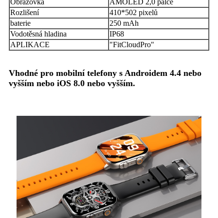
Obrazovka
AMOLED 2,0 palce
Rozlišení
410*502 pixelů
baterie
250 mAh
Vodotěsná hladina
IP68
APLIKACE
"FitCloudPro"
Vhodné pro mobilní telefony s Androidem 4.4 nebo
vyšším nebo iOS 8.0 nebo vyšším.