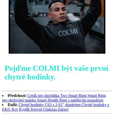
Pojďme COLMI být vaše první
chytré hodinky.
Předchozí:
Ceník pro sluchátka Tws Smart Ring Smart Ring
pro sledování spánku Smart Health Ring s nabíjecím pouzdrem
Další:
Chytré hodinky C63 s 2,01″ displejem Chytré hodinky s
EKG Krv Kyslík Krevní Glukóza Zdraví