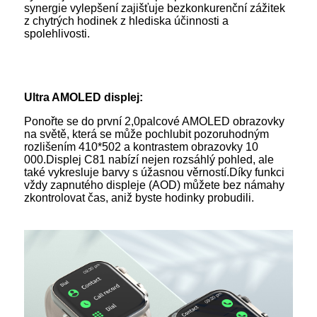
synergie vylepšení zajišťuje bezkonkurenční zážitek
z chytrých hodinek z hlediska účinnosti a
spolehlivosti.
Ultra AMOLED displej:
Ponořte se do první 2,0palcové AMOLED obrazovky
na světě, která se může pochlubit pozoruhodným
rozlišením 410*502 a kontrastem obrazovky 10
000.Displej C81 nabízí nejen rozsáhlý pohled, ale
také vykresluje barvy s úžasnou věrností.Díky funkci
vždy zapnutého displeje (AOD) můžete bez námahy
zkontrolovat čas, aniž byste hodinky probudili.