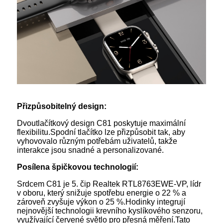
Přizpůsobitelný design:
Dvoutlačítkový design C81 poskytuje maximální
flexibilitu.Spodní tlačítko lze přizpůsobit tak, aby
vyhovovalo různým potřebám uživatelů, takže
interakce jsou snadné a personalizované.
Posílena špičkovou technologií:
Srdcem C81 je 5. čip Realtek RTL8763EWE-VP, lídr
v oboru, který snižuje spotřebu energie o 22 % a
zároveň zvyšuje výkon o 25 %.Hodinky integrují
nejnovější technologii krevního kyslíkového senzoru,
využívající červené světlo pro přesná měření.Tato