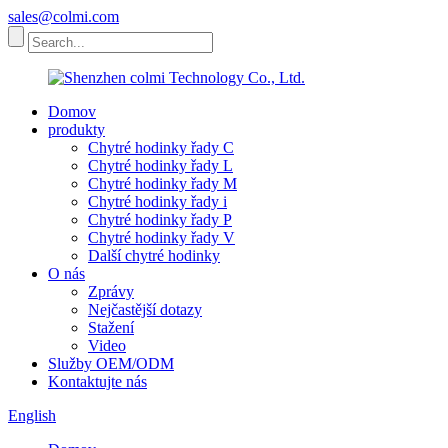
sales@colmi.com
Domov
produkty
Chytré hodinky řady C
Chytré hodinky řady L
Chytré hodinky řady M
Chytré hodinky řady i
Chytré hodinky řady P
Chytré hodinky řady V
Další chytré hodinky
O nás
Zprávy
Nejčastější dotazy
Stažení
Video
Služby OEM/ODM
Kontaktujte nás
English