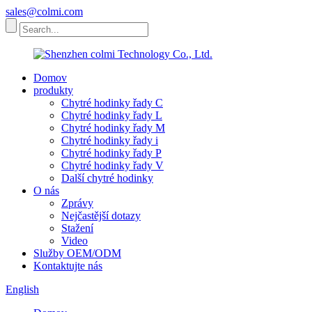
sales@colmi.com
Domov
produkty
Chytré hodinky řady C
Chytré hodinky řady L
Chytré hodinky řady M
Chytré hodinky řady i
Chytré hodinky řady P
Chytré hodinky řady V
Další chytré hodinky
O nás
Zprávy
Nejčastější dotazy
Stažení
Video
Služby OEM/ODM
Kontaktujte nás
English