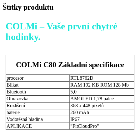
Štítky produktu
COLMi – Vaše první chytré
hodinky.
COLMi C80 Základní specifikace
procesor
RTL8762D
Blikat
RAM 192 KB ROM 128 Mb
Bluetooth
5,0
Obrazovka
AMOLED 1,78 palce
Rozlišení
368 x 448 pixelů
baterie
260 mAh
Vodotěsná hladina
IP67
APLIKACE
"FitCloudPro"