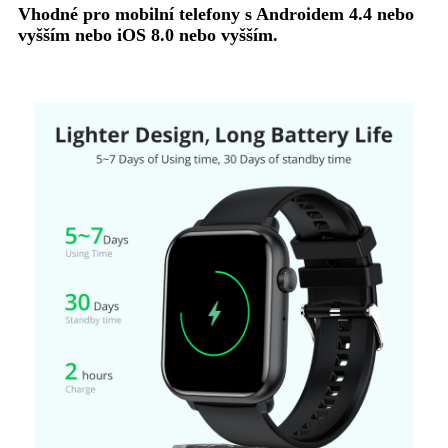
Vhodné pro mobilní telefony s Androidem 4.4 nebo
vyšším nebo iOS 8.0 nebo vyšším.