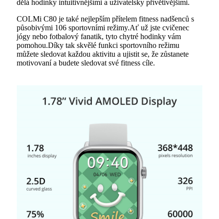
dělá hodinky intuitivnějšími a uživatelsky přívětivějšími.
COLMi C80 je také nejlepším přítelem fitness nadšenců s
působivými 106 sportovními režimy.Ať už jste cvičenec
jógy nebo fotbalový fanatik, tyto chytré hodinky vám
pomohou.Díky tak skvělé funkci sportovního režimu
můžete sledovat každou aktivitu a ujistit se, že zůstanete
motivovaní a budete sledovat své fitness cíle.