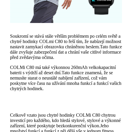
Soukromí se stává stále větším problémem po celém světě a
chytré hodinky COLmi C80 to řeší tím, že nabízejí možnost
nastavit zamykací obrazovku chráněnou heslem.Tato funkce
dále zvyšuje zabezpečení dat a chrání vaše citlivé informace
před zvědavýma očima.
COLMi C80 má také výkonnou 260mAh velkokapacitní
baterii s výdrží až deset dní.Tato funkce znamená, že se
nemusíte starat o neustálé nabíjení zařízení, což vám
poskytne více času na užívání mnoha funkcí a funkcí vašich
chytrých hodinek.
Celkově vzato jsou chytré hodinky COLMi C80 chytrou
investicí pro každého, kdo hledá stylové, stylové a výkonné
zařízení, které poskytuje bezkonkurenční výkon.Jeho
množství funkcí a funkcí z něj dělá vše v jednom fitness,