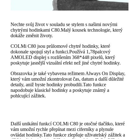
Nechte svůj život v souladu se stylem s našimi novými
chytrými hodinkami C80.Malý kousek technologie, který
dokáže změnit životy.
COLMi C80 jsou průlomové chytré hodinky, které
dokonale spojují styl a funkci.Používá 1,78palcový
AMOLED displej s rozlišením 368*448 pixelů, který
poskytuje jasnější vizuální efekt než jiné chytré hodinky.
Obrazovka je také vybavena režimem Always On Display,
který vám umožní zkontrolovat čas, datum a další důležité
detaily, aniž byste hodinky probudili.Tato funkce
napodobuje klasické hodinky a poskytuje známý a
pohlcující zážitek.
Další unikátní funkcí COLMi C80 je otočné tlačítko, které
vám umožní rychle přepínat mezi ciferníky a plynule
ovládat hodinky.Tato funkce zlepšuje uživatelský zážitek a